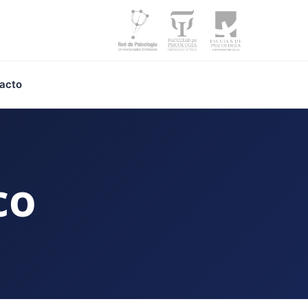
acto
co