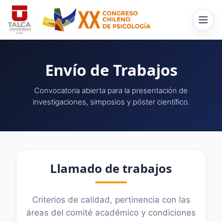
Skip
to
content
Envío de Trabajos
Convocatoria abierta para la presentación de
investigaciones, simposios y póster científico.
Llamado de trabajos
Criterios de calidad, pertinencia con las
áreas del comité académico y condiciones